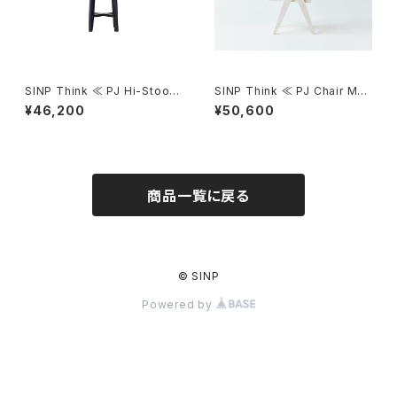
SINP Think ≪ PJ Hi-Stool
SINP Think ≪ PJ Chair MA
JET-BLACK≫
TT-WHITE≫
¥46,200
¥50,600
商品一覧に戻る
© SINP
Powered by