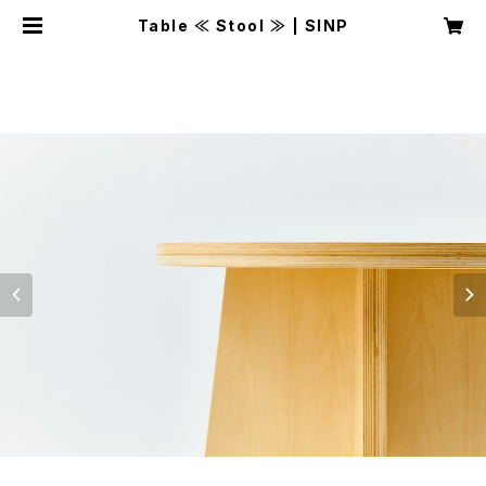
Table ≪ Stool ≫ | SINP