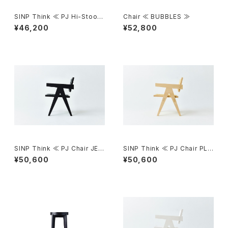
SINP Think ≪ PJ Hi-Stool
Chair ≪ BUBBLES ≫
MATT-WHITE≫
¥46,200
¥52,800
SINP Think ≪ PJ Chair JET
SINP Think ≪ PJ Chair PLY
-BLACK ≫
WOOD ≫
¥50,600
¥50,600